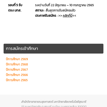
รอบที่ 5 รับ
ระหว่างวันที่ 22 มิถุนายน – 10 กรกฎาคม 2565
ตรง มทส.
สถานะ
: สิ้นสุดการรับสมัครแล้ว
ประกาศรับสมัคร
: >>
คลิกที่นี่
<<
การสมัครเข้าศึกษา
ปีการศึกษา 2569
ปีการศึกษา 2568
ปีการศึกษา 2567
ปีการศึกษา 2566
ปีการศึกษา 2565
สำนักวิชาสาธารณสุขศาสตร์ มหาวิทยาลัยเทคโนโลยีสุรนารี
111 ถ.มหาวิทยาลัย ต.สุรนารี อ.เมือง จ.นครราชสีมา 30000