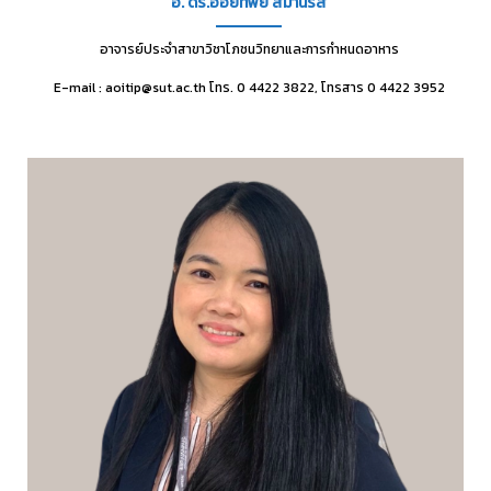
อ. ดร.อ้อยทิพย์ สมานรส
อาจารย์ประจำสาขาวิชาโภชนวิทยาและการกำหนดอาหาร
E-mail : aoitip@sut.ac.th โทร. 0 4422 3822, โทรสาร 0 4422 3952