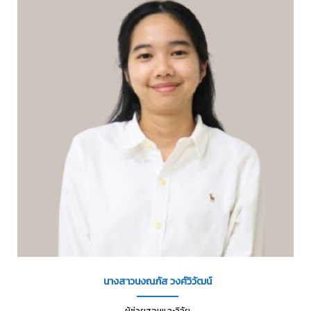
นางสาวนงณภัส วงศ์วิวัฒน์