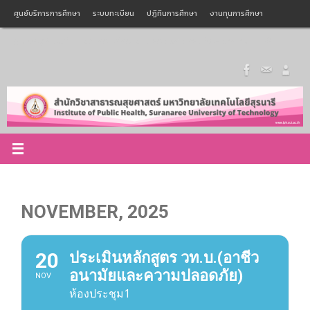
Skip
ศูนย์บริการการศึกษา
ระบบทะเบียน
ปฏิทินการศึกษา
งานทุนการศึกษา
to
Search
content
ฐานข้อมูลศิษย์เก่า
สภาคณบดีคณะสาธารณสุขศาสตร์แห่งประเทศไทย
Search
for:
NOVEMBER, 2025
20
ประเมินหลักสูตร วท.บ.(อาชีว
อนามัยและความปลอดภัย)
NOV
ห้องประชุม1